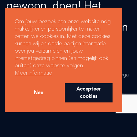
gewoon, doen! Het
inspirerende
Om jouw bezoek aan onze website nóg
ondernemersverhaal van
makkelijker en persoonlijker te maken
“De Regelmeisjes” |
zetten we cookies in. Met deze cookies
kunnen wij en derde partijen informatie
Kirsten van Schaik
over jou verzamelen en jouw
internetgedrag binnen (en mogelijk ook
buiten) onze website volgen.
Kijk en luister naar het complete verhaal waar zij
Meer informatie
vertelt over het vertrek van een belangrijke collega
en dit Kirsten dwong haar leiderschapsstijl en
Accepteer
Nee
strategische aanpak te herzien, wat een positief
cookies
keerpunt was in haar ondernemersreis.