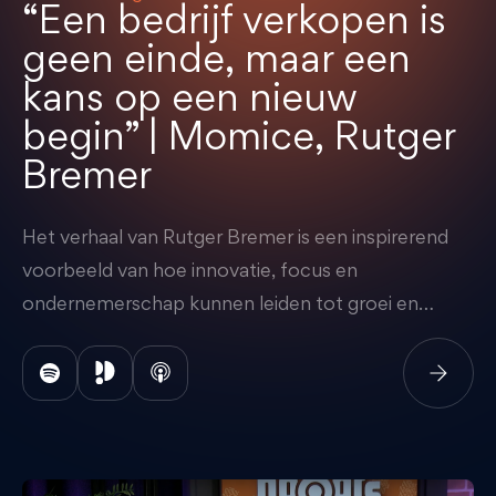
“Een bedrijf verkopen is
geen einde, maar een
kans op een nieuw
begin” | Momice, Rutger
Bremer
Het verhaal van Rutger Bremer is een inspirerend
voorbeeld van hoe innovatie, focus en
ondernemerschap kunnen leiden tot groei en
succesvolle transities. Rutger bewijst dat een
overname niet het einde van een reis hoeft te zijn,
maar juist een nieuw begin.