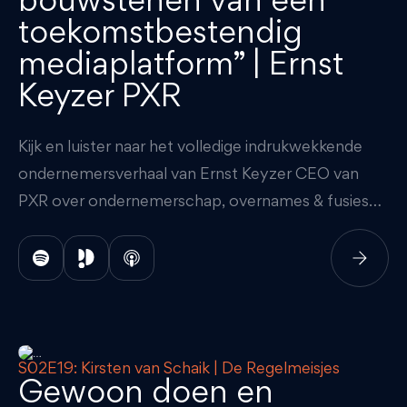
toekomstbestendig
mediaplatform” | Ernst
Keyzer PXR
Kijk en luister naar het volledige indrukwekkende
ondernemersverhaal van Ernst Keyzer CEO van
PXR over ondernemerschap, overnames & fusies
en cultuur.
S02E19: Kirsten van Schaik | De Regelmeisjes
3 december 2024
40:31
Gewoon doen en