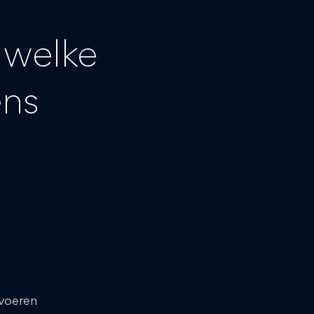
 welke
ens
 voeren