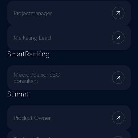
Projectmanager
Marketing Lead
SmartRanking
Medior/Senior SEO
consultant
Stimmt
Product Owner