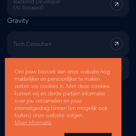
Backend Developer
(AI focused)
Gravity
Tech Consultant
Fullstack Developer
Om jouw bezoek aan onze website nóg
makkelijker en persoonlijker te maken
zetten we cookies in. Met deze cookies
kunnen wij en derde partijen informatie
over jou verzamelen en jouw
Aan de slag
internetgedrag binnen (en mogelijk ook
buiten) onze website volgen.
Meer informatie
Klaar om de mouwen op te