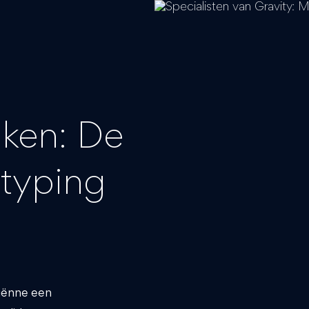
jken: De
otyping
iënne een