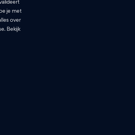
valideert
hoe je met
alles over
e. Bekijk