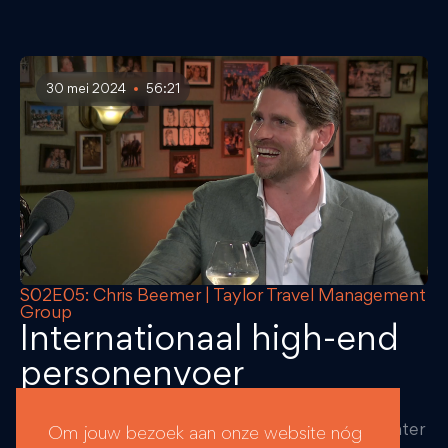
30 mei 2024
56:21
S02E05: Chris Beemer | Taylor Travel Management
Group
Internationaal high-end
personenvoer
In gesprek gaat met Chris Beemer, mede-oprichter
Om jouw bezoek aan onze website nóg