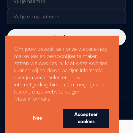
Om jouw bezoek aan onze website nóg
makkelijker en persoonlijker te maken
Loyals Groep labels:
zetten we cookies in. Met deze cookies
kunnen wij en derde partijen informatie
over jou verzamelen en jouw
internetgedrag binnen (en mogelijk ook
buiten) onze website volgen.
Meer informatie
© Copyright 2026 - Loyals Groep
Realisatie:
Stimmt
Accepteer
Algemene voorwaarden
Nee
Privacy- en Cookiebeleid
cookies
Beleidsverklaring Corporate Social Responsibility
Meldregeling