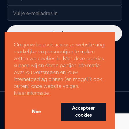
Om jouw bezoek aan onze website nóg
makkelijker en persoonlijker te maken
Loyals Groep labels:
zetten we cookies in. Met deze cookies
kunnen wij en derde partijen informatie
over jou verzamelen en jouw
internetgedrag binnen (en mogelijk ook
buiten) onze website volgen.
Meer informatie
© Copyright 2026 - Loyals Groep
Realisatie:
Stimmt
Accepteer
Algemene voorwaarden
Nee
Privacy- en Cookiebeleid
cookies
Beleidsverklaring Corporate Social Responsibility
Meldregeling