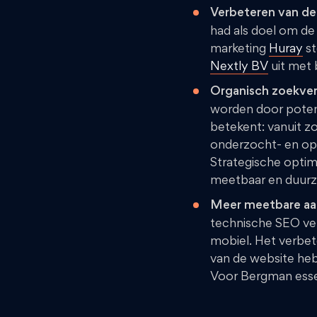
Verbeteren van de 
had als doel om de
marketing
Huray
st
Nextly BV
uit met 
Organisch zoekver
worden door potent
betekent: vanuit z
onderzocht- en opt
Strategische optima
meetbaar en duurz
Meer meetbare aan
technische SEO ver
mobiel. Het verbet
van de website heb
Voor Bergman essen