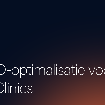
O-
optimalisatie
vo
linics