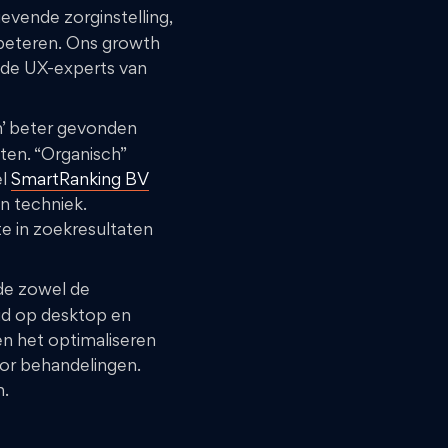
evende zorginstelling,
rbeteren. Ons growth
 de UX-experts van
h’ beter gevonden
ten. “Organisch”
el
SmartRanking BV
n techniek.
te in zoekresultaten
de zowel de
eid op desktop en
en het optimaliseren
oor behandelingen.
n.