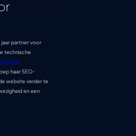
or
jaar partner voor
de technische
cesvolle
roep haar SEO-
de website verder te
nwezigheid en een