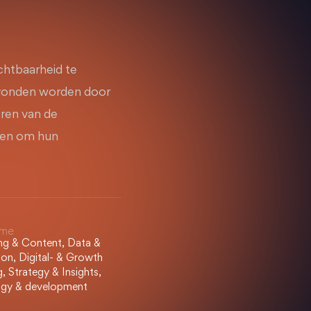
chtbaarheid te
gevonden worden door
eren van de
ppen om hun
sme
ing & Content, Data &
on, Digital- & Growth
, Strategy & Insights,
gy & development