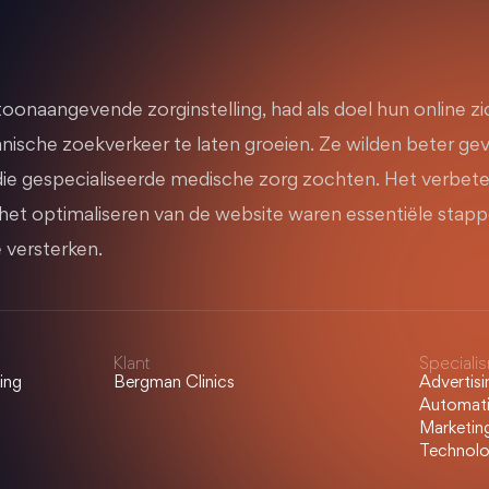
toonaangevende zorginstelling, had als doel hun online zi
anische zoekverkeer te laten groeien. Ze wilden beter 
die gespecialiseerde medische zorg zochten. Het verbet
 het optimaliseren van de website waren essentiële sta
 versterken.
Klant
Speciali
ing
Bergman Clinics
Advertis
Automati
Marketing
Technolo