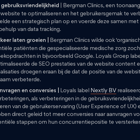
gebruiksvriendelijkheid
| Bergman Clinics, een toonaang
 website te optimaliseren en het gebruikersgemak te ve
elde een strategisch plan op en voerde deze samen met
behulp van data tracking.
keer laten groeien |
Bergman Clinics wilde ook ‘organisc
iële patiënten die gespecialiseerde medische zorg zoch
oekopdrachten in bijvoorbeeld Google. Loyals Groep lab
imaliseerde de SEO prestaties van de website content e
lisaties droegen eraan bij de dat de positie van de websi
aam verbeterde.
vragen en conversies |
Loyals label
Nextly BV
realiseer
beteringen, als verbeteringen in de gebruiksvriendelijkh
eren van de gebruikerservaring (User Experience of UX) 
ben direct geleid tot meer conversies naar aanvragen v
tiële stappen om hun concurrentiepositie te versterke