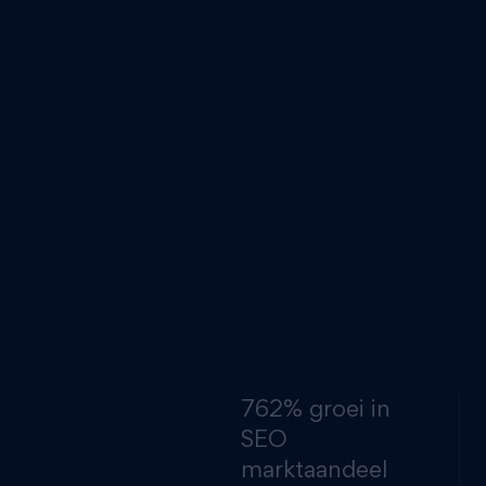
er gekozen voor ee
CMS-wijziging en m
Meertalige SEO in
financiële markt i
regelgeving per land
in Duitsland nog va
762% groei in
SEO
marktaandeel