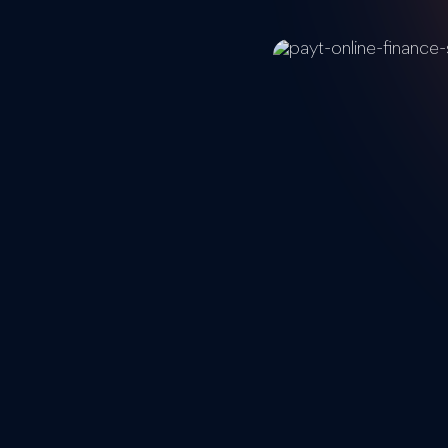
SmartRanking en het 
Nederland, Duitsland, 
De meest complete s
Payt, een van de snels