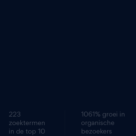
n ander CMS om de internationale ambities te realiseren
igratie naar een nieuw domein is altijd spannend.
 een complexe markt |
Het opzetten van een succesvolle
s uitdagend, onder andere vanwege Google E-A-T en YMYL
. Zo is in Spanje vanaf 2022 digitaal factureren verplicht v
ak de fax wordt gebruikt.
223
1061% groei in
zoektermen
organische
in de top 10
bezoekers