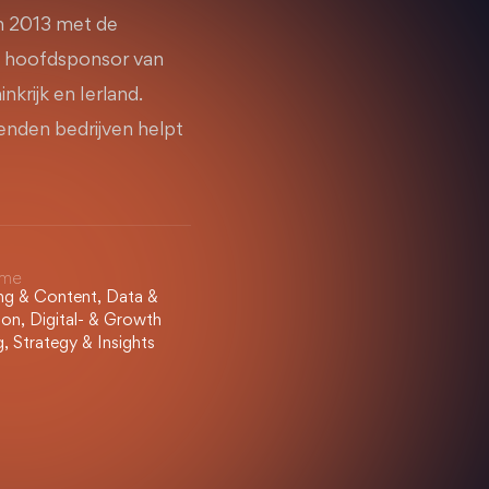
in 2013 met de
ls hoofdsponsor van
nkrijk en Ierland.
zenden bedrijven helpt
sme
ing & Content, Data &
on, Digital- & Growth
, Strategy & Insights