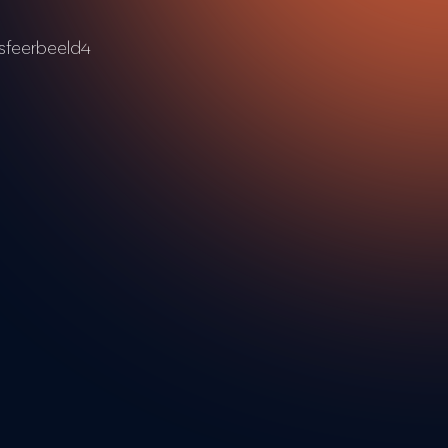
Payt-team werken samen om de zichtbaarheid en het gen
België, Spanje en het Verenigd Koninkrijk te verbeteren.
oftware op het gebied van debiteurenbeheer
t groeiende fintech-bedrijven in Nederland, is opgericht 