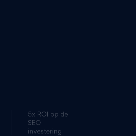
. Een combinatie van
 SEO-strategie in de
 en lokale
oor elk bedrijf, terwijl
5x ROI op de
SEO
investering