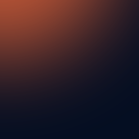
ereren van leads in
in 2013 met de