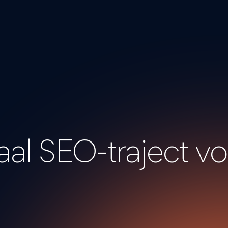
naal
SEO-
traject
vo