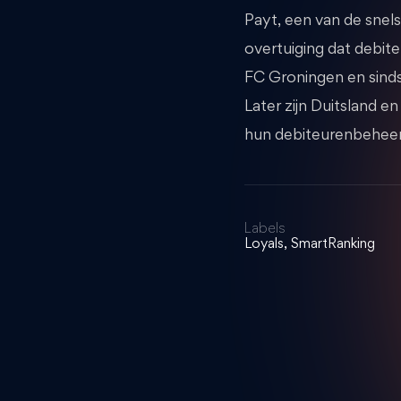
Payt, een van de snels
overtuiging dat debit
FC Groningen en sinds 
Later zijn Duitsland e
hun debiteurenbeheer
Labels
Loyals, SmartRanking